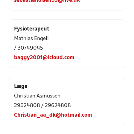
sebastianolsen95@live.dk
Fysioterapeut
Mathias Engell
/ 30749045
baggy2001@icloud.com
Læge
Christian Asmussen
29624808 / 29624808
Christian_aa_dk@hotmail.com