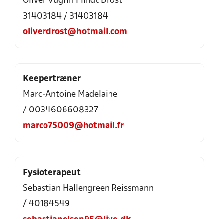
Oliver Vugrin Flindt Drost
31403184 / 31403184
oliverdrost@hotmail.com
Keepertræner
Marc-Antoine Madelaine
/ 0034606608327
marco75009@hotmail.fr
Fysioterapeut
Sebastian Hallengreen Reissmann
/ 40184549