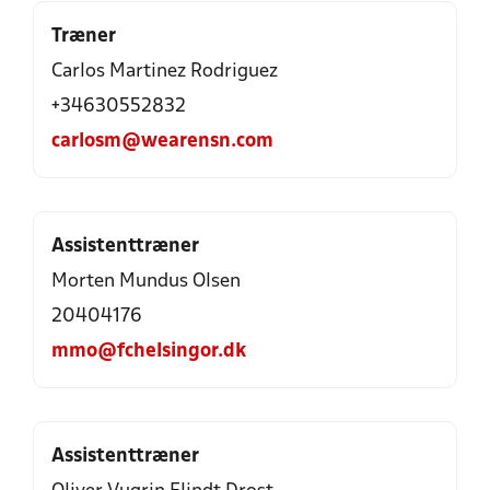
Træner
Carlos Martinez Rodriguez
+34630552832
carlosm@wearensn.com
Assistenttræner
Morten Mundus Olsen
20404176
mmo@fchelsingor.dk
Assistenttræner