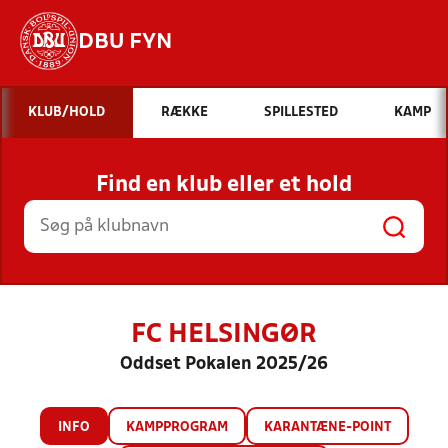
DBU FYN
Hvad vil du søge efter?
KLUB/HOLD
RÆKKE
SPILLESTED
KAMP
INDHOLD OG NYHEDER
Find en klub eller et hold
STILLINGER, RESULTATER, KLUBBER OG
HOLD
FC HELSINGØR
Oddset Pokalen 2025/26
INFO
KAMPPROGRAM
KARANTÆNE-POINT