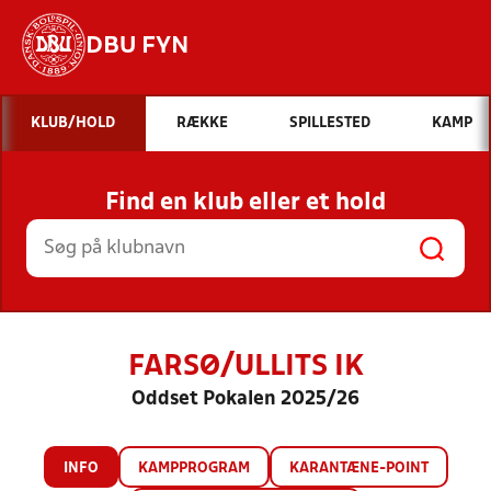
DBU FYN
Hvad vil du søge efter?
KLUB/HOLD
RÆKKE
SPILLESTED
KAMP
INDHOLD OG NYHEDER
Find en klub eller et hold
STILLINGER, RESULTATER, KLUBBER OG
HOLD
FARSØ/ULLITS IK
Oddset Pokalen 2025/26
INFO
KAMPPROGRAM
KARANTÆNE-POINT