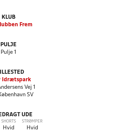
KLUB
lubben Frem
PULJE
Pulje 1
ILLESTED
 Idrætspark
Andersens Vej 1
København SV
LEDRAGT UDE
SHORTS
STRØMPER
Hvid
Hvid