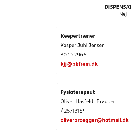
DISPENSA
Nej
Keepertræner
Kasper Juhl Jensen
3070 2966
kjj@bkfrem.dk
Fysioterapeut
Oliver Hasfeldt Brøgger
/ 25713184
oliverbroegger@hotmail.dk