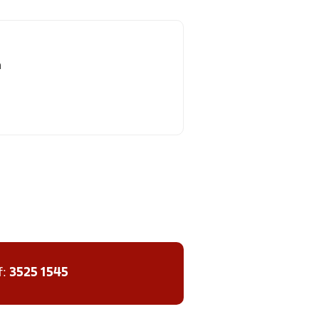
n
f:
3525 1545