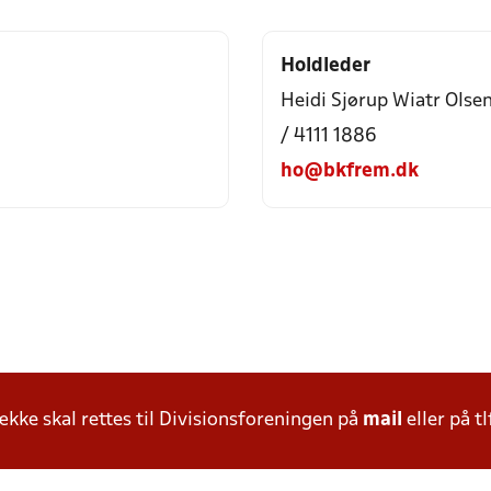
Holdleder
Heidi Sjørup Wiatr Olse
/ 4111 1886
ho@bkfrem.dk
ke skal rettes til Divisionsforeningen på
mail
eller på tl