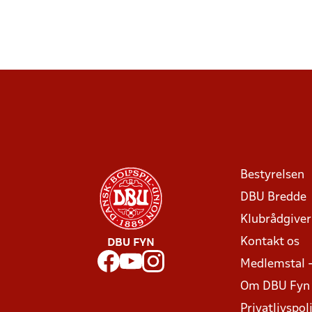
Bestyrelsen
DBU Bredde
Klubrådgive
Kontakt os
DBU FYN
Medlemstal 
Om DBU Fyn
Privatlivspoli