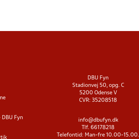
DBU Fyn
Stadionvej 50, opg. C
5200 Odense V
rne
CVR: 35208518
- DBU Fyn
info@dbufyn.dk
Tlf. 66178218
Telefontid: Man-fre 10.00-15.00
tik