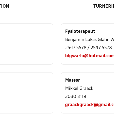
TION
TURNERI
Fysioterapeut
Benjamin Lukas Glahn W
2547 5578 / 2547 5578
blgwarlo@hotmail.co
Massør
Mikkel Graack
2030 3119
graackgraack@gmail.