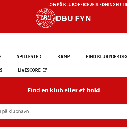
LOG PÅ KLUBOFFICE
VEJLEDNINGER TI
DBU FYN
E
SPILLESTED
KAMP
FIND KLUB NÆR DI
LIVESCORE
Find en klub eller et hold