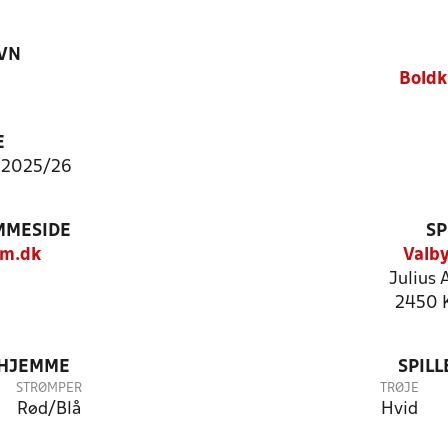
VN
Boldk
E
 2025/26
MMESIDE
SP
m.dk
Valby
Julius 
2450 
 HJEMME
SPIL
STRØMPER
TRØJE
Rød/Blå
Hvid