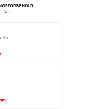
NGSFORBEHOLD
Nej
arlo
m
com