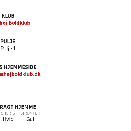
KLUB
høj Boldklub
PULJE
Pulje 1
S HJEMMESIDE
shøjboldklub.dk
DRAGT HJEMME
SHORTS
STRØMPER
Hvid
Gul