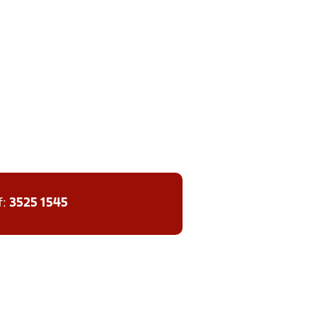
f:
3525 1545