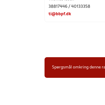
38817446 / 40133358
ti@bbpf.dk
Spørgsmål omkring denne ræk