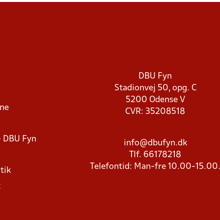
DBU Fyn
Stadionvej 50, opg. C
5200 Odense V
rne
CVR: 35208518
- DBU Fyn
info@dbufyn.dk
Tlf. 66178218
Telefontid: Man-fre 10.00-15.00
tik
k