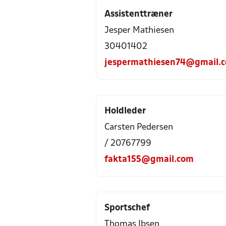
Assistenttræner
Jesper Mathiesen
30401402
jespermathiesen74@gmail.
Holdleder
Carsten Pedersen
/ 20767799
fakta155@gmail.com
Sportschef
Thomas Ibsen