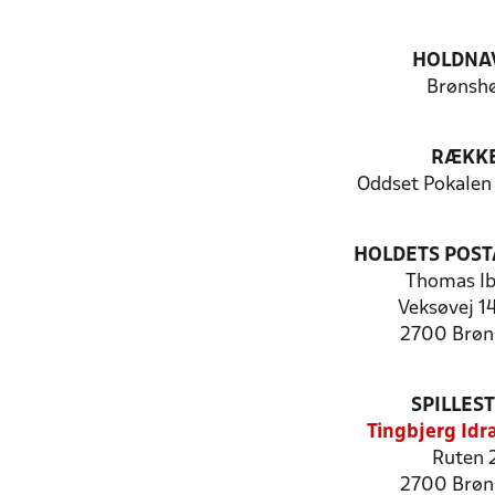
HOLDNA
Brønshø
RÆKK
Oddset Pokalen
HOLDETS POST
Thomas I
Veksøvej 14
2700 Brøn
SPILLES
Tingbjerg Idr
Ruten 
2700 Brøn