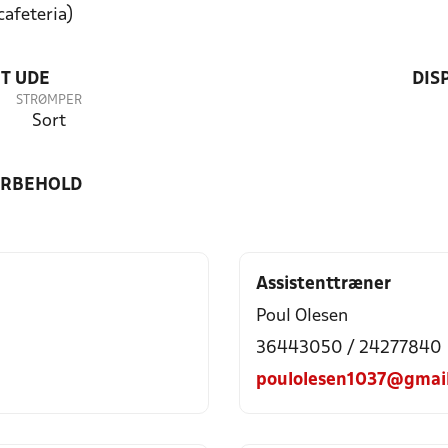
cafeteria)
T UDE
DIS
STRØMPER
Sort
ORBEHOLD
Assistenttræner
Poul Olesen
36443050 / 24277840
poulolesen1037@gmai