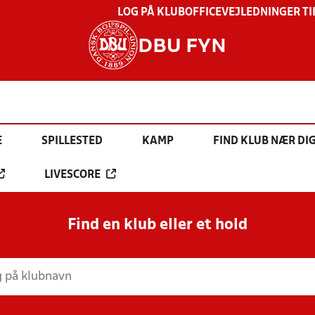
LOG PÅ KLUBOFFICE
VEJLEDNINGER TI
DBU FYN
E
SPILLESTED
KAMP
FIND KLUB NÆR DI
LIVESCORE
Find en klub eller et hold