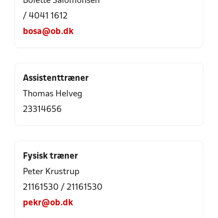
Bolette Salomonsen
/ 4041 1612
bosa@ob.dk
Assistenttræner
Thomas Helveg
23314656
Fysisk træner
Peter Krustrup
21161530 / 21161530
pekr@ob.dk