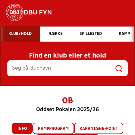
DBU FYN
Hvad vil du søge efter?
KLUB/HOLD
RÆKKE
SPILLESTED
KAMP
INDHOLD OG NYHEDER
Find en klub eller et hold
STILLINGER, RESULTATER, KLUBBER OG
HOLD
OB
Oddset Pokalen 2025/26
INFO
KAMPPROGRAM
KARANTÆNE-POINT