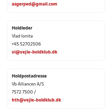
asgerped@gmail.com
Holdleder
Vlad Ionita
+45 52702506
vi@vejle-boldklub.dk
Holdpostadresse
Vb Alliancen A/S
7572 7500 /
hth@vejle-boldklub.dk