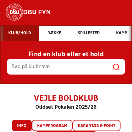
DBU FYN
Hvad vil du søge efter?
KLUB/HOLD
RÆKKE
SPILLESTED
KAMP
INDHOLD OG NYHEDER
Find en klub eller et hold
STILLINGER, RESULTATER, KLUBBER OG
HOLD
VEJLE BOLDKLUB
Oddset Pokalen 2025/26
INFO
KAMPPROGRAM
KARANTÆNE-POINT