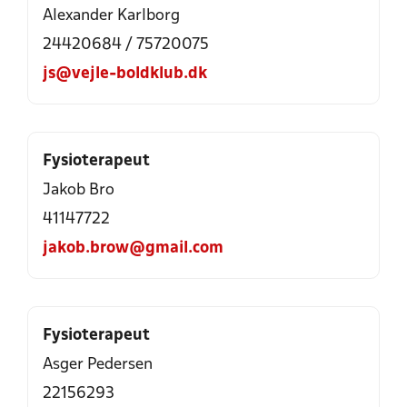
Alexander Karlborg
24420684 / 75720075
js@vejle-boldklub.dk
Fysioterapeut
Jakob Bro
41147722
jakob.brow@gmail.com
Fysioterapeut
Asger Pedersen
22156293