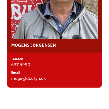
MOGENS JØRGENSEN
Telefon
63115990
Email
moge@dbufyn.dk