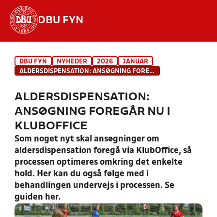
DBU FYN
Hvad vil du søge efter?
DBU FYN
NYHEDER
2026
JANUAR
INDHOLD OG NYHEDER
ALDERSDISPENSATION: ANSØGNING FOREGÅR NU I KLUBOFFICE
STILLINGER, RESULTATER, KLUBBER OG
ALDERSDISPENSATION:
HOLD
ANSØGNING FOREGÅR NU I
KLUBOFFICE
Som noget nyt skal ansøgninger om
aldersdispensation foregå via KlubOffice, så
processen optimeres omkring det enkelte
hold. Her kan du også følge med i
behandlingen undervejs i processen. Se
guiden her.