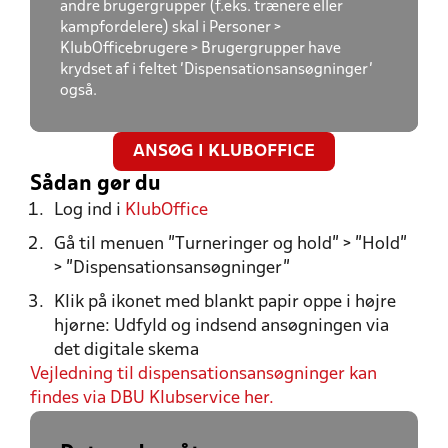
andre brugergrupper (f.eks. trænere eller
kampfordelere) skal i Personer >
KlubOfficebrugere > Brugergrupper have
krydset af i feltet 'Dispensationsansøgninger'
også.
ANSØG I KLUBOFFICE
Sådan gør du
Log ind i
KlubOffice
Gå til menuen "Turneringer og hold” > ”Hold”
> ”Dispensationsansøgninger"
Klik på ikonet med blankt papir oppe i højre
hjørne: Udfyld og indsend ansøgningen via
det digitale skema
Vejledning til dispensationsansøgninger kan
findes via DBU Klubservice her.